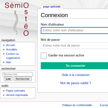
page spéciale
Connexion
Aller à :
navigation
,
rechercher
Nom d'utilisateur
Mot de passe
navigation
Accueil
Actualités
Contact ou
Garder ma session active
suggestions
Aide
rechercher
Aide à la connexion
Mot de passe oublié ?
outils
Pages spéciales
Version imprimable
Politique de confidentialité
À prop