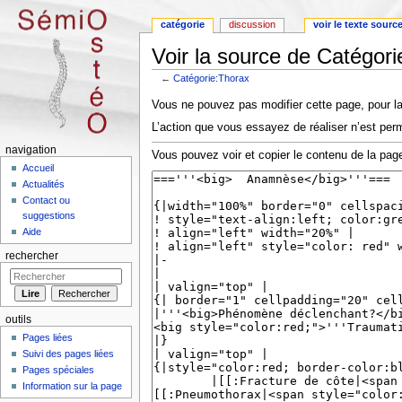
catégorie
discussion
voir le texte sourc
Voir la source de Catégor
←
Catégorie:Thorax
Aller à :
navigation
,
rechercher
Vous ne pouvez pas modifier cette page, pour la
L’action que vous essayez de réaliser n’est perm
navigation
Vous pouvez voir et copier le contenu de la page
Accueil
Actualités
Contact ou
suggestions
Aide
rechercher
outils
Pages liées
Suivi des pages liées
Pages spéciales
Information sur la page